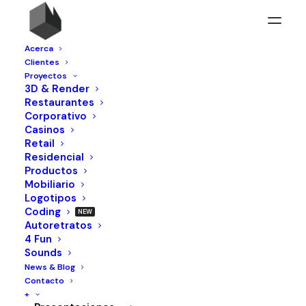
Acerca
Clientes
Proyectos
3D & Render
Restaurantes
Corporativo
Casinos
Retail
Residencial
Portfolio Lateral
Productos
Mobiliario
Enjoy the lateral thumb layout with fully
Logotipos
customisable design.
Coding
Autoretratos
4 Fun
Sounds
News & Blog
Contacto
+