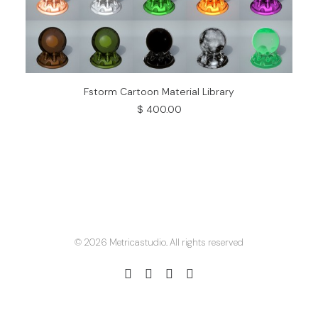
ADD TO CART
Fstorm Cartoon Material Library
$
400.00
© 2026 Metricastudio. All rights reserved