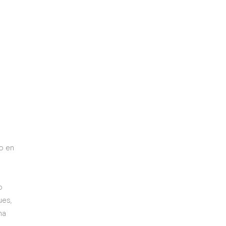
io en
o
ues,
na