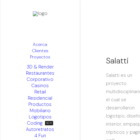
Acerca
Clientes
Proyectos
Salatti
3D & Render
Restaurantes
Salatti es un
Corporativo
proyecto
Casinos
multidisciplinar
Retail
Residencial
el cual se
Productos
desarrollaron
Mobiliario
logotipo, diseñ
Logotipos
Coding
interior, empaq
Autoretratos
trípticos y pagi
4 Fun