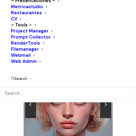
– Presentaciones –
Año:
2021
Metricastudio
Cliente:
Métricastudio
Restaurantes
CV
– Tools –
Project Manager
Prompt Collector
RenderTools
Filemanager
Webmail
Web Admin
Search