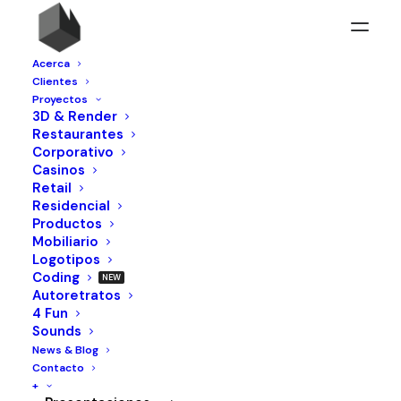
Acerca
Clientes
Proyectos
3D & Render
Restaurantes
Corporativo
Casinos
Retail
Residencial
Red Headed
Productos
Mobiliario
Logotipos
Estas imagenes fueron generadas con
Coding
inteligencia artificial a partir de la
Autoretratos
4 Fun
combinacion de diversas imagenes y
Sounds
ajustando parametros
News & Blog
Contacto
+