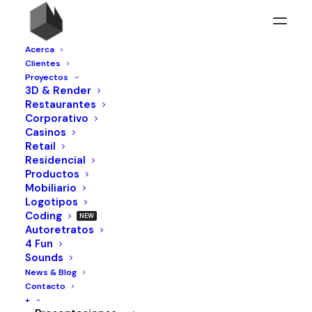
Acerca
Clientes
Proyectos
3D & Render
Restaurantes
Corporativo
Casinos
Retail
Residencial
Fingerpad
Productos
Mobiliario
Logotipos
Idea for creating a desk version of
Coding
nintendo´s power pad but as a finger pad.
Autoretratos
4 Fun
Sounds
News & Blog
Año:
2018
Contacto
+
Cliente:
Métricastudio