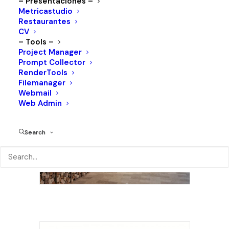
– Presentaciones –
Año:
2017
Metricastudio
Cliente:
Big Green Egg México
Restaurantes
CV
– Tools –
Project Manager
Prompt Collector
RenderTools
Filemanager
Webmail
Web Admin
Search