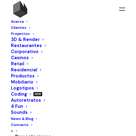
Acerca
Clientes
Proyectos
3D & Render
Restaurantes
Corporativo
Casinos
Retail
Residencial
Big Green Egg Store
Productos
Mobiliario
Logotipos
Diseño para la primer tienda de Big Green
Coding
Egg en latinoamerica el cual se produce
Autoretratos
4 Fun
desde hace varios años en la planta de
Sounds
Monterrey de Dal-Tile
News & Blog
Contacto
+