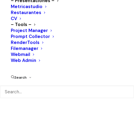
– Presentaciones –
Metricastudio
Restaurantes
CV
– Tools –
Project Manager
Prompt Collector
RenderTools
Filemanager
Webmail
Web Admin
Picabooth
Search