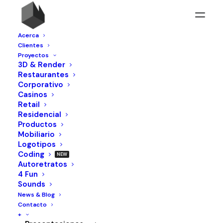
Acerca
Clientes
Proyectos
3D & Render
HOLA
Restaurantes
Corporativo
Casinos
Soy José Angel Cantú
Retail
Residencial
Diseñador Industrial
Productos
Mobiliario
Logotipos
Coding
Autoretratos
4 Fun
Sounds
News & Blog
Contacto
+