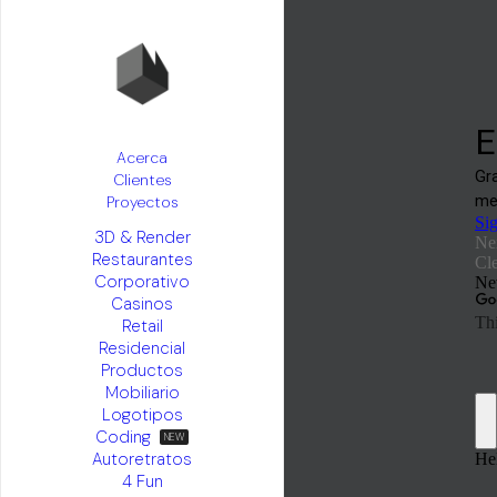
Acerca
Clientes
Proyectos
3D & Render
Restaurantes
Corporativo
Casinos
Retail
Residencial
Productos
Mobiliario
Logotipos
Coding
Autoretratos
4 Fun