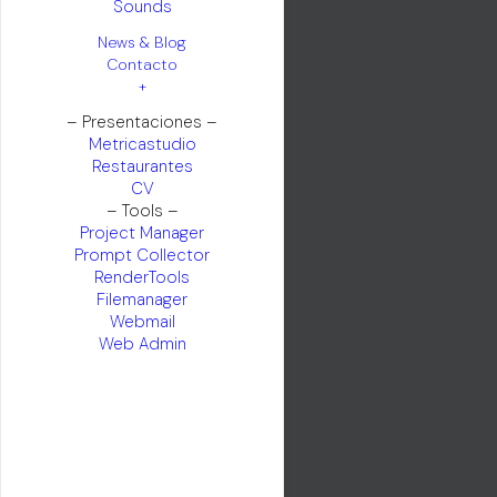
Sounds
News & Blog
Contacto
+
– Presentaciones –
Metricastudio
Restaurantes
CV
– Tools –
Project Manager
Prompt Collector
RenderTools
Filemanager
Webmail
Web Admin